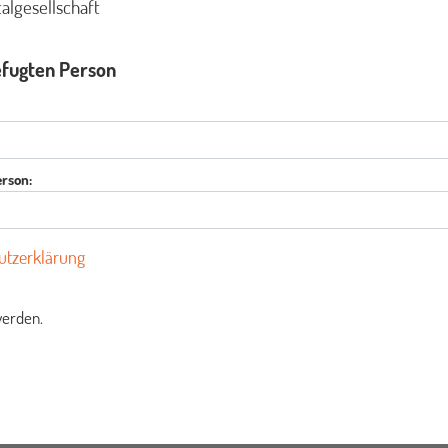
algesellschaft
efugten Person
erson:
utzerklärung
werden.