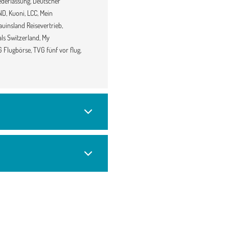
derlassung, Deutscher
D, Kuoni, LCC, Mein
uinsland Reisevertrieb,
ls Switzerland, My
VG Flugbörse, TVG fünf vor flug,