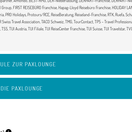
ropartner, Amondo, BEST-RMG, DER-Niederlassung, DERPART-Franchise, DERPART-Nie
el Group, FIRST REISEBÜRO Franchise, Hapag-Lloyd Reisebüro Franchise, HOLIDAY LAN
a, PRO Holidays, Protours/RCE, ReiseBeratung, Reiseland-Franchise, RTK, Ruefa, Scha
 Swiss Travel Association, TACO Schweiz, TMG, TourContact, TPS – Travel Professiona
 TSS, TUI Austria, TUI Filiale, TUI ReiseCenter Franchise, TUI Suisse, TUI Travelstar, T
ULE ZUR PAXLOUNGE
 DIE PAXLOUNGE
en)