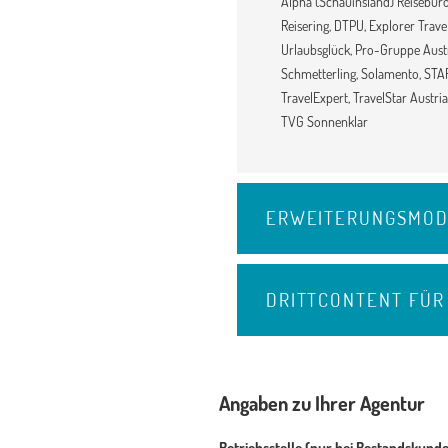
Alpha (Schauinsland) Reisebü
Reisering, DTPU, Explorer Trav
Urlaubsglück, Pro-Gruppe Austri
Schmetterling, Solamento, STAR
TravelExpert, TravelStar Austria,
TVG Sonnenklar
ERWEITERUNGSMOD
DRITTCONTENT FÜR
Angaben zu Ihrer Agentur
Betriebsstelle (nur bei Bestandskund