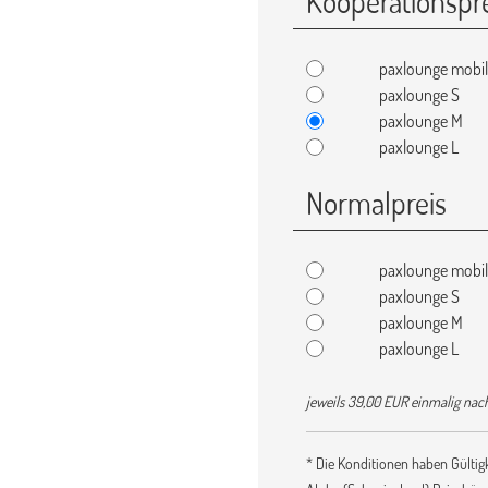
Kooperationspr
paxlounge mobi
paxlounge S
paxlounge M
paxlounge L
Normalpreis
paxlounge mobi
paxlounge S
paxlounge M
paxlounge L
jeweils 39,00 EUR einmalig nac
* Die Konditionen haben Gültigk