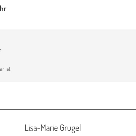
hr
e
r ist
Lisa-Marie Grugel