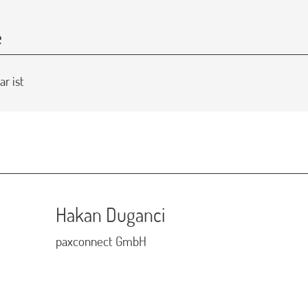
e
r ist
Hakan Duganci
paxconnect GmbH