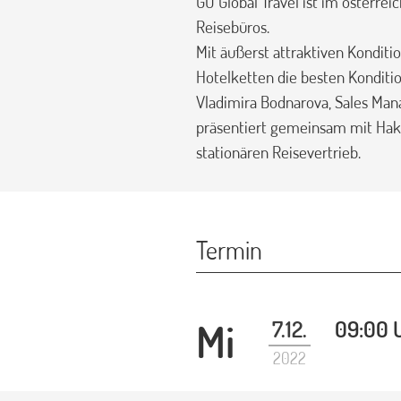
GO Global Travel ist im österre
Reisebüros.
Mit äußerst attraktiven Konditi
Hotelketten die besten Konditi
Vladimira Bodnarova, Sales Man
präsentiert gemeinsam mit Haka
stationären Reisevertrieb.
Termin
Mi
7.12.
09:00 
2022