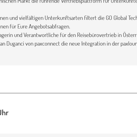
ichischen Markt die führende Vertriebsplattform für Unterkünf
onen und vielfältigen Unterkunftsarten filtert die GO Global Te
onen für Eure Angebotsabfragen.
agerin und Verantwortliche für den Reisebürovertrieb in Öster
n Duganci von paxconnect die neue Integration in der paxlou
Uhr